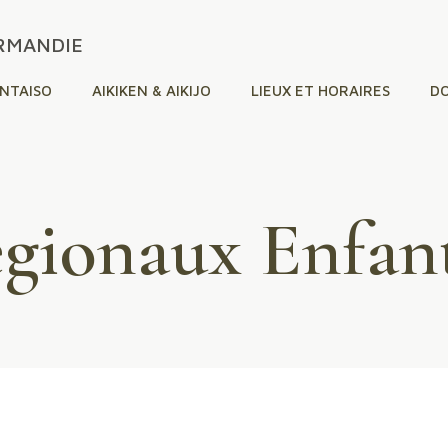
ORMANDIE
INTAISO
AIKIKEN & AIKIJO
LIEUX ET HORAIRES
D
égionaux Enfan